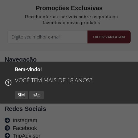
Promoções Exclusivas
Receba ofertas incríveis sobre os produtos
favoritos e novos produtos
OBTER VANTAGEM
Navegação
Bem-vindo!
Passeios
Restaurante
VOCÊ TEM MAIS DE 18 ANOS?
Trocas e Devoluções
Políticas de Privacidade
SIM
NÃO
Redes Sociais
Instagram
Facebook
TripAdvisor