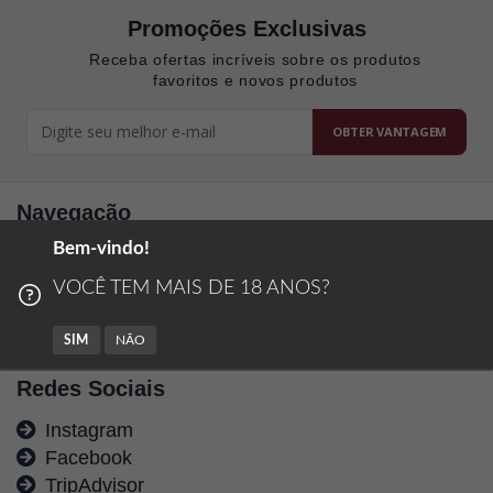
Promoções Exclusivas
Receba ofertas incríveis sobre os produtos
favoritos e novos produtos
OBTER VANTAGEM
Navegação
Bem-vindo!
Passeios
Restaurante
VOCÊ TEM MAIS DE 18 ANOS?
Trocas e Devoluções
Políticas de Privacidade
SIM
NÃO
Redes Sociais
Instagram
Facebook
TripAdvisor