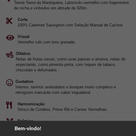
Terroir Serra da Mantiqueira, Latossolo vermelho com fragmentos
de rocha e vinhedos em altitude de 920m.
Corte
100% Cabernet Sauvignon com Seleção Manual de Cachos.
Visual
Vermelho rubi com tons granada.
Olfativo
Notas de frutas secas, como uvas passas e ameixa, notas de
especiarias, como pimenta preta, com toques de tabaco,
chocolate e defumados.
Gustativo
Intenso, taninos aveludados e bouquet muito complexo e
retrogosto marcante com sabor inigualável.
Harmonização
Stinco de Cordeiro, Prime Rib e Carnes Vermelhas.
Prêmios
Prata - Decanter e Platinum - Wines of Brazil Awards.
Bem-vindo!