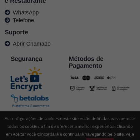
e Restaurante
WhatsApp
Telefone
Suporte
Abrir Chamado
Segurança
Métodos de
Pagamento
As configurações de cookies deste site estão definidas para permitir
todos os cookies a fim de oferecer a melhor experiência. Clicando
A venda de bebidas alcoólicas é proibida para menores de 18 anos. Aprecie com
em Aceitar você concordará e continuará navegando pelo site. Veja
moderação. Se beber, não dirija. © 2023. Casa Geraldo - CNPJ: 16.733.677/0001-79.
Fazenda São Geraldo - Andradas-MG. Todos os direitos reservados.