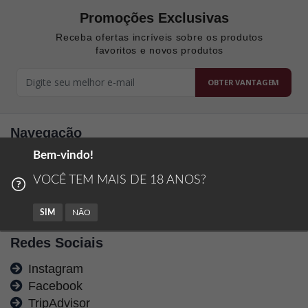
Promoções Exclusivas
Receba ofertas incríveis sobre os produtos
favoritos e novos produtos
OBTER VANTAGEM
Navegação
Bem-vindo!
Passeios
Restaurante
VOCÊ TEM MAIS DE 18 ANOS?
Trocas e Devoluções
Políticas de Privacidade
SIM
NÃO
Redes Sociais
Instagram
Facebook
TripAdvisor