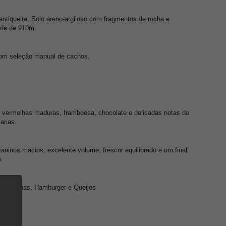
Mantiqueira, Solo areno-argiloso com fragmentos de rocha e
ude de 910m.
Com seleção manual de cachos.
 vermelhas maduras, framboesa, chocolate e delicadas notas de
arias.
aninos macios, excelente volume, frescor equilibrado e um final
o.
Vermelhas, Hamburger e Queijos