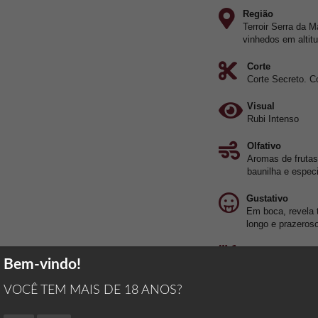
Região
Terroir Serra da 
vinhedos em altit
Corte
Corte Secreto. 
Visual
Rubi Intenso
Olfativo
Aromas de frutas
baunilha e especi
Gustativo
Em boca, revela t
longo e prazeros
Harmonização
Bem-vindo!
Massas, Carnes 
VOCÊ TEM MAIS DE 18 ANOS?