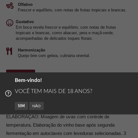
Olfativo
Frescor e equilíbrio, com notas de frutas tropicais e brancas.
Gustativo
Em boca revela frescor e equilíbrio, com notas de frutas
tropicais e brancas, como abacaxi, pera e maçã-verde,
acompanhadas de delicados toques florais.
Harmonização
Queijo brie com geleia, culinária oriental.
Descrição
Avaliações (0)
Bem-vindo!
VOCÊ TEM MAIS DE 18 ANOS?
MÉTODO: Elaborado pelo Método Charmat de
espumatização (fermentação em autoclave). Engarrafado
SIM
NÃO
jovem para preservar seu frescor e aroma frutado.
ELABORAÇÃO: Moagem de uvas com controle de
temperatura. Elaboração do vinho base após segunda
fermentação em autoclaves com leveduras selecionadas. 3